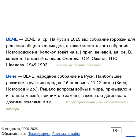
ВЕЧЕ
— ВЕЧЕ, а, ср. На Руси в 1015 вв.: собрание горожан для
решения общественных дел, а также место такого собрания.
Новгородское в. Колокол зовёт на в. | прил. вечевой, ая, ое. В.
колокол. Толковый словарь Ожегова. С.И. Ожегов, Н.Ю.
Шведова. 1949 1992 …
Толковый словарь Ожегова
Вече
— ВЕЧЕ, народное собрание на Руси. Наибольшее
развитие в русских городах 2 й половины 11 12 веков (Киев,
Новгород и др.). Решало вопросы войны и мира, призывало и
изгоняло князей, принимало законы, заключало договора с
другими землями и т.д.… …
Иллюстрированный энциклопедический
словарь
© Академик, 2000-2026
18+
Обратная связь:
Техподдержка
,
Реклама на сайте