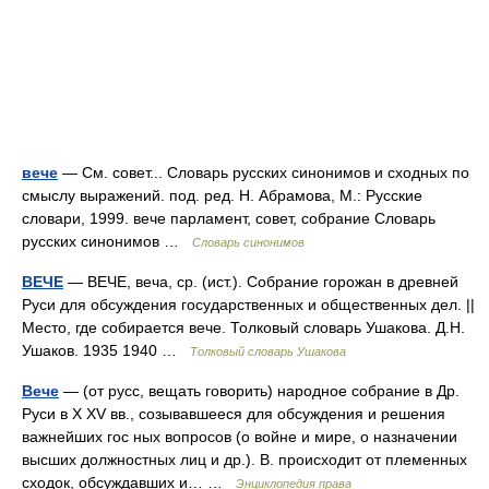
вече
— См. совет... Словарь русских синонимов и сходных по
смыслу выражений. под. ред. Н. Абрамова, М.: Русские
словари, 1999. вече парламент, совет, собрание Словарь
русских синонимов …
Словарь синонимов
ВЕЧЕ
— ВЕЧЕ, веча, ср. (ист.). Собрание горожан в древней
Руси для обсуждения государственных и общественных дел. ||
Место, где собирается вече. Толковый словарь Ушакова. Д.Н.
Ушаков. 1935 1940 …
Толковый словарь Ушакова
Вече
— (от русс, вещать говорить) народное собрание в Др.
Руси в X XV вв., созывавшееся для обсуждения и решения
важнейших гос ных вопросов (о войне и мире, о назначении
высших должностных лиц и др.). В. происходит от племенных
сходок, обсуждавших и… …
Энциклопедия права