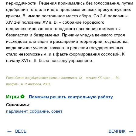
периодичности. Решения принимались без голосования, путем
одобрения того или иного предложения всех присутствующих
криком. В. имело постоянное место сбора. Со 2-й половины
XIV 1-й половины XV в. В. – собрание городского
непривилегированного городского населения в моменты
безвластия и безвременья. Причину упадка вечевого строя
исследователи видят в расширении территории государства,
когда личное участие каждого в решении государственных
стало невозможным, и в факте формирования сословий. К
началу XVI в. В. было повсюду упразднено.
Российская государственность в терминах. IX – начало XX века. — М.:
Крафт+
.
А. Р. Андреев
.
2001
.
Игры ⚽
Поможем решить контрольную работу
Синонимы
:
парламент
,
собрание
,
совет
ВЕСЬ
ВЕЧНИК