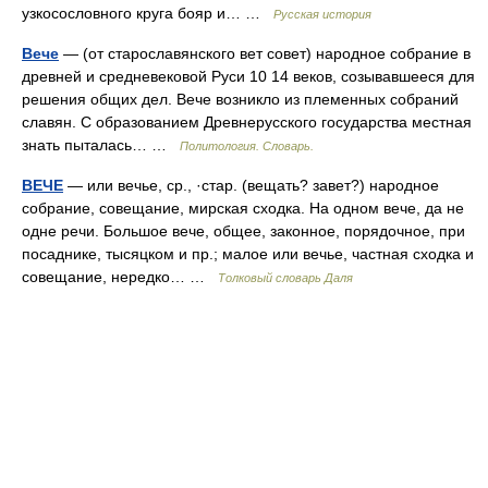
узкосословного круга бояр и… …
Русская история
Вече
— (от старославянского вет совет) народное собрание в
древней и средневековой Руси 10 14 веков, созывавшееся для
решения общих дел. Вече возникло из племенных собраний
славян. С образованием Древнерусского государства местная
знать пыталась… …
Политология. Словарь.
ВЕЧЕ
— или вечье, ср., ·стар. (вещать? завет?) народное
собрание, совещание, мирская сходка. На одном вече, да не
одне речи. Большое вече, общее, законное, порядочное, при
посаднике, тысяцком и пр.; малое или вечье, частная сходка и
совещание, нередко… …
Толковый словарь Даля